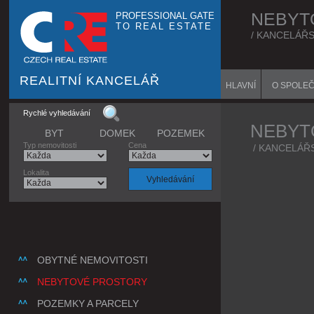
NEBYT
PROFESSIONAL GATE
TO REAL ESTATE
/ KANCELÁŘ
REALITNÍ KANCELÁŘ
HLAVNÍ
O SPOLE
Rychlé vyhledávání
NEBYT
BYT
DOMEK
POZEMEK
Typ nemovitosti
Cena
/
KANCELÁŘ
Lokalita
OBYTNÉ NEMOVITOSTI
NEBYTOVÉ PROSTORY
POZEMKY A PARCELY